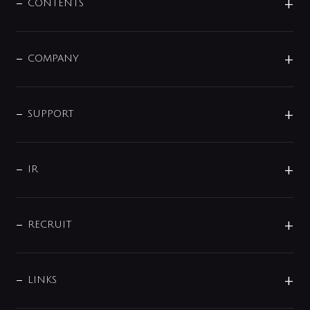
センサー・タッチ水栓
その他
CONTENTS
セットアイテム
MIZUBA（ミズバ）
予洗い水栓
プレパシュ＋
洗面器・手洗器
単水栓
COMPANY
みらいエコ住宅2026
事業について
シャワー
企業情報
インテリア・アクセサリー
SMART FINE BUBBLE
ORIGINAL GRAPHIC
企業理念
SUPPORT
分岐
コーポレートメッセージ
水栓部品
水まわり解決帖
サポート
CSR
バルブ
よくあるご質問
じぶんシャワーが見つかる
会社概要
シャワインフォ
IR
配管システム
お問い合わせ
沿革
配管部材
IENI
IR情報
サポートチャット
ブランド・グループ紹介
キッチン周辺用品
IRニュース
データダウンロード
RECRUIT
事業所案内
バス・空調周辺用品
経営情報
節湯水栓・節水水栓について
ショールーム
洗面周辺用品
採用情報
業績・財務情報
環境配慮バルブ登録制度について
水栓金具の製造工程
洗濯機周辺用品
募集要項
IRライブラリ
LINKS
みらいエコ住宅2026事業
トイレ周辺用品
株式情報
類似品・模倣品にご注意ください
ガーデニング周辺用品