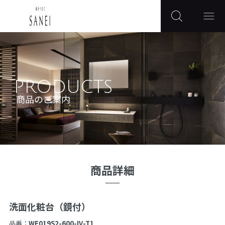
PRODUCTS
商品のご案内
商品詳細
洗面化粧台（鏡付）
品番：
WF019S2-600-IV-T1