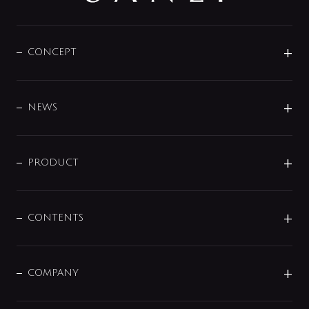
CONCEPT
BRAND
DESIGN
NEWS
ニュースリリース
商品に関して
PRODUCT
展示会
混合栓
企業情報
センサー・タッチ水栓
その他
CONTENTS
セットアイテム
MIZUBA（ミズバ）
予洗い水栓
プレパシュ＋
洗面器・手洗器
単水栓
COMPANY
みらいエコ住宅2026
事業について
シャワー