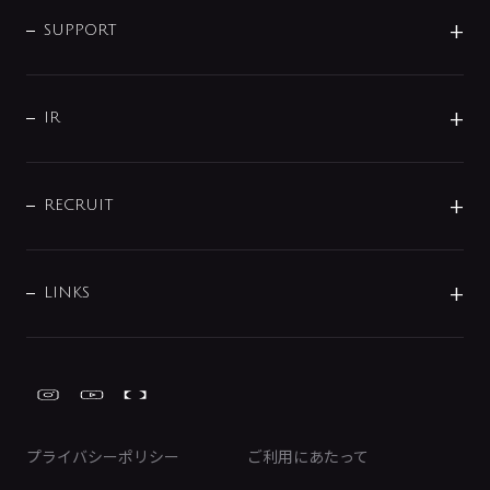
企業情報
インテリア・アクセサリー
SMART FINE BUBBLE
ORIGINAL GRAPHIC
企業理念
SUPPORT
分岐
コーポレートメッセージ
水栓部品
水まわり解決帖
サポート
CSR
バルブ
よくあるご質問
じぶんシャワーが見つかる
会社概要
シャワインフォ
IR
配管システム
お問い合わせ
沿革
配管部材
IENI
IR情報
サポートチャット
ブランド・グループ紹介
キッチン周辺用品
IRニュース
データダウンロード
RECRUIT
事業所案内
バス・空調周辺用品
経営情報
節湯水栓・節水水栓について
ショールーム
洗面周辺用品
採用情報
業績・財務情報
環境配慮バルブ登録制度について
水栓金具の製造工程
洗濯機周辺用品
募集要項
IRライブラリ
LINKS
みらいエコ住宅2026事業
トイレ周辺用品
株式情報
類似品・模倣品にご注意ください
ガーデニング周辺用品
Global Site
IRカレンダー
工具
FAQ（IR向け）
ディスクロージャーポリシー
免責事項
プライバシーポリシー
ご利用にあたって
IRに関するお問い合わせ