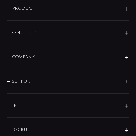
ニュースリリース
商品に関して
PRODUCT
展示会
混合栓
企業情報
センサー・タッチ水栓
その他
CONTENTS
セットアイテム
MIZUBA（ミズバ）
予洗い水栓
プレパシュ＋
洗面器・手洗器
単水栓
COMPANY
みらいエコ住宅2026
事業について
シャワー
企業情報
インテリア・アクセサリー
SMART FINE BUBBLE
ORIGINAL GRAPHIC
企業理念
SUPPORT
分岐
コーポレートメッセージ
水栓部品
水まわり解決帖
サポート
CSR
バルブ
よくあるご質問
じぶんシャワーが見つかる
会社概要
シャワインフォ
IR
配管システム
お問い合わせ
沿革
配管部材
IENI
IR情報
サポートチャット
ブランド・グループ紹介
キッチン周辺用品
IRニュース
データダウンロード
RECRUIT
事業所案内
バス・空調周辺用品