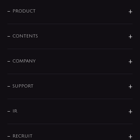
ニュースリリース
商品に関して
PRODUCT
展示会
混合栓
企業情報
センサー・タッチ水栓
その他
CONTENTS
セットアイテム
MIZUBA（ミズバ）
予洗い水栓
プレパシュ＋
洗面器・手洗器
単水栓
COMPANY
みらいエコ住宅2026
事業について
シャワー
企業情報
インテリア・アクセサリー
SMART FINE BUBBLE
ORIGINAL GRAPHIC
企業理念
SUPPORT
分岐
コーポレートメッセージ
水栓部品
水まわり解決帖
サポート
CSR
バルブ
よくあるご質問
じぶんシャワーが見つかる
会社概要
シャワインフォ
IR
配管システム
お問い合わせ
沿革
配管部材
IENI
IR情報
サポートチャット
ブランド・グループ紹介
キッチン周辺用品
IRニュース
データダウンロード
RECRUIT
事業所案内
バス・空調周辺用品