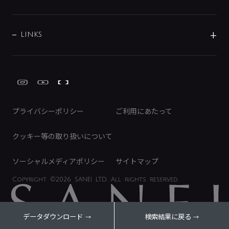
経営情報
節湯水栓・節水水栓について
ショールーム
洗面周辺用品
採用情報
業績・財務情報
環境配慮バルブ登録制度について
水栓金具の製造工程
洗濯機周辺用品
募集要項
IRライブラリ
LINKS
みらいエコ住宅2026事業
トイレ周辺用品
株式情報
類似品・模倣品にご注意ください
ガーデニング周辺用品
Global Site
IRカレンダー
工具
FAQ（IR向け）
ディスクロージャーポリシー
免責事項
プライバシーポリシー
ご利用にあたって
IRに関するお問い合わせ
電子公告
クッキー等の取り扱いについて
ソーシャルメディアポリシー
サイトマップ
Copyright
©2026 SANEI LTD.
All rights reserved.
データダウンロード
検索結果に戻る