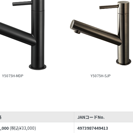
Y5075H-MDP
Y5075H-SJP
格
JANコードNo.
,000
(税込¥
33,000
)
4973987449413