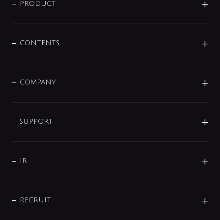
商品に関して
PRODUCT
展示会
混合栓
企業情報
センサー・タッチ水栓
その他
CONTENTS
セットアイテム
MIZUBA（ミズバ）
予洗い水栓
プレパシュ＋
洗面器・手洗器
単水栓
COMPANY
みらいエコ住宅2026
事業について
シャワー
企業情報
インテリア・アクセサリー
SMART FINE BUBBLE
ORIGINAL GRAPHIC
企業理念
SUPPORT
分岐
コーポレートメッセージ
水栓部品
水まわり解決帖
サポート
CSR
バルブ
よくあるご質問
じぶんシャワーが見つかる
会社概要
シャワインフォ
IR
配管システム
お問い合わせ
沿革
配管部材
IENI
IR情報
サポートチャット
ブランド・グループ紹介
キッチン周辺用品
IRニュース
データダウンロード
RECRUIT
事業所案内
バス・空調周辺用品
経営情報
節湯水栓・節水水栓について
ショールーム
洗面周辺用品