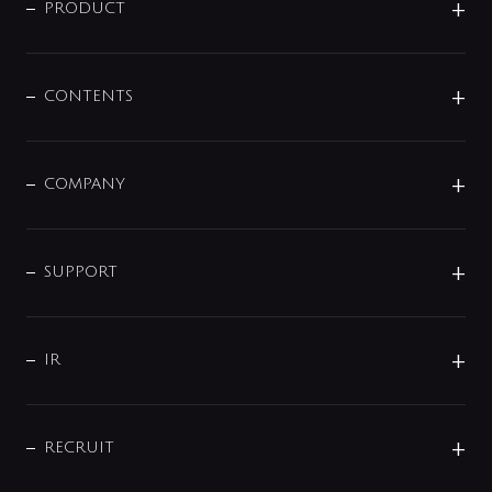
商品に関して
PRODUCT
展示会
混合栓
企業情報
センサー・タッチ水栓
その他
CONTENTS
セットアイテム
MIZUBA（ミズバ）
予洗い水栓
プレパシュ＋
洗面器・手洗器
単水栓
COMPANY
みらいエコ住宅2026
事業について
シャワー
企業情報
インテリア・アクセサリー
SMART FINE BUBBLE
ORIGINAL GRAPHIC
企業理念
SUPPORT
分岐
コーポレートメッセージ
水栓部品
水まわり解決帖
サポート
CSR
バルブ
よくあるご質問
じぶんシャワーが見つかる
会社概要
シャワインフォ
IR
配管システム
お問い合わせ
沿革
配管部材
IENI
IR情報
サポートチャット
ブランド・グループ紹介
キッチン周辺用品
IRニュース
データダウンロード
RECRUIT
事業所案内
バス・空調周辺用品
経営情報
節湯水栓・節水水栓について
ショールーム
洗面周辺用品