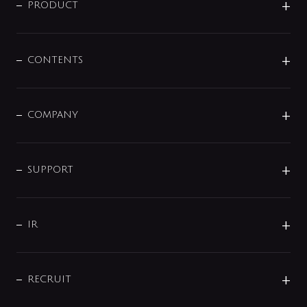
商品に関して
PRODUCT
展示会
混合栓
企業情報
センサー・タッチ水栓
その他
CONTENTS
セットアイテム
MIZUBA（ミズバ）
予洗い水栓
プレパシュ＋
洗面器・手洗器
単水栓
COMPANY
みらいエコ住宅2026
事業について
シャワー
企業情報
インテリア・アクセサリー
SMART FINE BUBBLE
ORIGINAL GRAPHIC
企業理念
SUPPORT
分岐
コーポレートメッセージ
水栓部品
水まわり解決帖
サポート
CSR
バルブ
よくあるご質問
じぶんシャワーが見つかる
会社概要
シャワインフォ
IR
配管システム
お問い合わせ
沿革
配管部材
IENI
IR情報
サポートチャット
ブランド・グループ紹介
キッチン周辺用品
IRニュース
データダウンロード
RECRUIT
事業所案内
バス・空調周辺用品
経営情報
節湯水栓・節水水栓について
ショールーム
洗面周辺用品