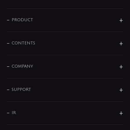
ニュースリリース
商品に関して
PRODUCT
展示会
混合栓
企業情報
センサー・タッチ水栓
その他
CONTENTS
セットアイテム
MIZUBA（ミズバ）
予洗い水栓
プレパシュ＋
洗面器・手洗器
単水栓
COMPANY
みらいエコ住宅2026
事業について
シャワー
企業情報
インテリア・アクセサリー
SMART FINE BUBBLE
ORIGINAL GRAPHIC
企業理念
SUPPORT
分岐
コーポレートメッセージ
水栓部品
水まわり解決帖
サポート
CSR
バルブ
よくあるご質問
じぶんシャワーが見つかる
会社概要
シャワインフォ
IR
配管システム
お問い合わせ
沿革
配管部材
IENI
IR情報
サポートチャット
ブランド・グループ紹介
キッチン周辺用品