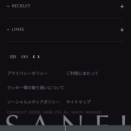
IRニュース
データダウンロード
RECRUIT
事業所案内
バス・空調周辺用品
経営情報
節湯水栓・節水水栓について
ショールーム
洗面周辺用品
採用情報
業績・財務情報
環境配慮バルブ登録制度について
水栓金具の製造工程
洗濯機周辺用品
募集要項
IRライブラリ
LINKS
みらいエコ住宅2026事業
トイレ周辺用品
株式情報
類似品・模倣品にご注意ください
ガーデニング周辺用品
Global Site
IRカレンダー
工具
FAQ（IR向け）
ディスクロージャーポリシー
免責事項
プライバシーポリシー
ご利用にあたって
IRに関するお問い合わせ
電子公告
クッキー等の取り扱いについて
ソーシャルメディアポリシー
サイトマップ
Copyright
©2026 SANEI LTD.
All rights reserved.