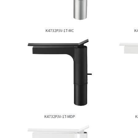
K4732PJV-1T-MC
K
K4732PJV-1T-MDP
K