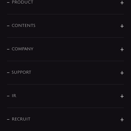
商品に関して
PRODUCT
展示会
混合栓
企業情報
センサー・タッチ水栓
その他
CONTENTS
セットアイテム
MIZUBA（ミズバ）
予洗い水栓
プレパシュ＋
洗面器・手洗器
単水栓
COMPANY
みらいエコ住宅2026
事業について
シャワー
企業情報
インテリア・アクセサリー
SMART FINE BUBBLE
ORIGINAL GRAPHIC
企業理念
SUPPORT
分岐
コーポレートメッセージ
水栓部品
水まわり解決帖
サポート
CSR
バルブ
よくあるご質問
じぶんシャワーが見つかる
会社概要
シャワインフォ
IR
配管システム
お問い合わせ
沿革
配管部材
IENI
IR情報
サポートチャット
ブランド・グループ紹介
キッチン周辺用品
IRニュース
データダウンロード
RECRUIT
事業所案内
バス・空調周辺用品
経営情報
節湯水栓・節水水栓について
ショールーム
洗面周辺用品