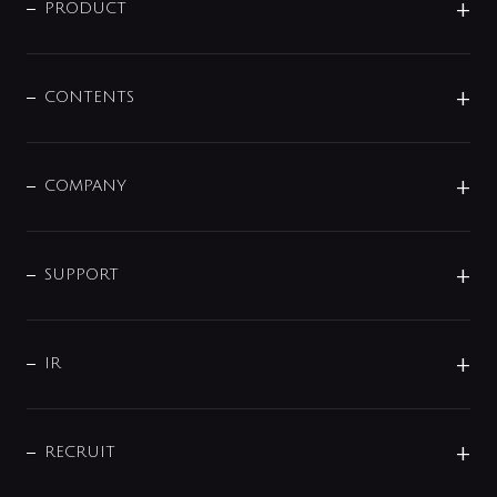
商品に関して
PRODUCT
展示会
混合栓
企業情報
センサー・タッチ水栓
その他
CONTENTS
セットアイテム
MIZUBA（ミズバ）
予洗い水栓
プレパシュ＋
洗面器・手洗器
単水栓
COMPANY
みらいエコ住宅2026
事業について
シャワー
企業情報
インテリア・アクセサリー
SMART FINE BUBBLE
ORIGINAL GRAPHIC
企業理念
SUPPORT
分岐
コーポレートメッセージ
水栓部品
水まわり解決帖
サポート
CSR
バルブ
よくあるご質問
じぶんシャワーが見つかる
会社概要
シャワインフォ
IR
配管システム
お問い合わせ
沿革
配管部材
IENI
IR情報
サポートチャット
ブランド・グループ紹介
キッチン周辺用品
IRニュース
データダウンロード
RECRUIT
事業所案内
バス・空調周辺用品
経営情報
節湯水栓・節水水栓について
ショールーム
洗面周辺用品