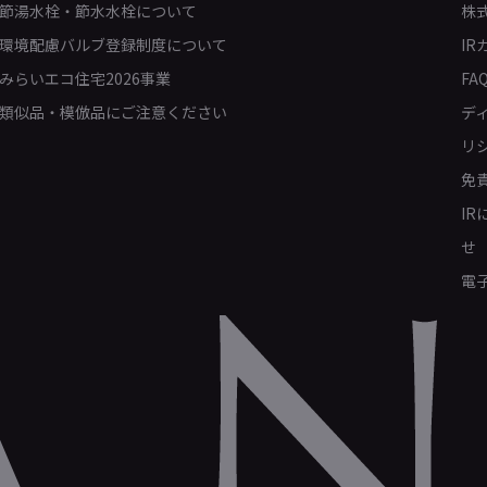
節湯水栓・節水水栓について
株
環境配慮バルブ登録制度について
IR
みらいエコ住宅2026事業
FA
類似品・模倣品にご注意ください
デ
リ
免
I
せ
電