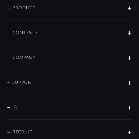
商品に関して
PRODUCT
展示会
混合栓
企業情報
センサー・タッチ水栓
その他
CONTENTS
セットアイテム
MIZUBA（ミズバ）
予洗い水栓
プレパシュ＋
洗面器・手洗器
単水栓
COMPANY
みらいエコ住宅2026
事業について
シャワー
企業情報
インテリア・アクセサリー
SMART FINE BUBBLE
ORIGINAL GRAPHIC
企業理念
SUPPORT
分岐
コーポレートメッセージ
水栓部品
水まわり解決帖
サポート
CSR
バルブ
よくあるご質問
じぶんシャワーが見つかる
会社概要
シャワインフォ
IR
配管システム
お問い合わせ
沿革
配管部材
IENI
IR情報
サポートチャット
ブランド・グループ紹介
キッチン周辺用品
IRニュース
データダウンロード
RECRUIT
事業所案内
バス・空調周辺用品