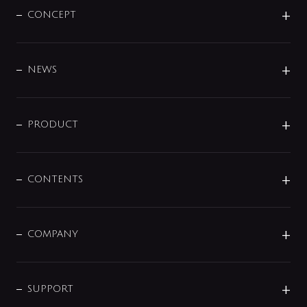
CONCEPT
BRAND
DESIGN
NEWS
ニュースリリース
商品に関して
PRODUCT
展示会
混合栓
企業情報
センサー・タッチ水栓
その他
CONTENTS
セットアイテム
MIZUBA（ミズバ）
予洗い水栓
プレパシュ＋
洗面器・手洗器
単水栓
COMPANY
みらいエコ住宅2026
事業について
シャワー
企業情報
インテリア・アクセサリー
SMART FINE BUBBLE
ORIGINAL GRAPHIC
企業理念
SUPPORT
分岐