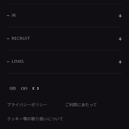
コーポレートメッセージ
水栓部品
水まわり解決帖
サポート
CSR
バルブ
よくあるご質問
じぶんシャワーが見つかる
会社概要
シャワインフォ
IR
配管システム
お問い合わせ
沿革
配管部材
IENI
IR情報
サポートチャット
ブランド・グループ紹介
キッチン周辺用品
IRニュース
データダウンロード
RECRUIT
事業所案内
バス・空調周辺用品
経営情報
節湯水栓・節水水栓について
ショールーム
洗面周辺用品
採用情報
業績・財務情報
環境配慮バルブ登録制度について
水栓金具の製造工程
洗濯機周辺用品
募集要項
IRライブラリ
LINKS
みらいエコ住宅2026事業
トイレ周辺用品
株式情報
類似品・模倣品にご注意ください
ガーデニング周辺用品
Global Site
IRカレンダー
工具
FAQ（IR向け）
ディスクロージャーポリシー
免責事項
プライバシーポリシー
ご利用にあたって
IRに関するお問い合わせ
電子公告
クッキー等の取り扱いについて