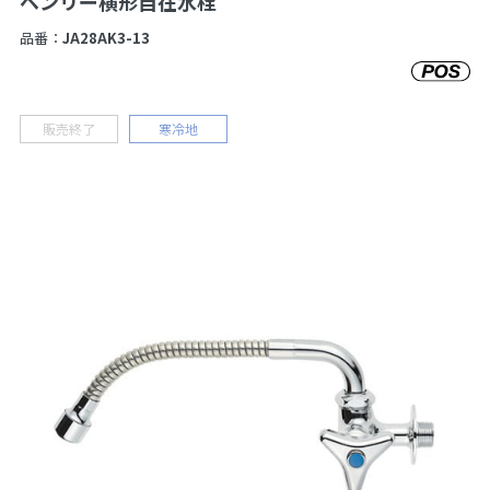
ベンリー横形自在水栓
品番：
JA28AK3-13
販売終了
寒冷地