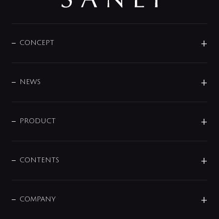
CONCEPT
BRAND
DESIGN
NEWS
ニュースリリース
商品に関して
PRODUCT
展示会
混合栓
企業情報
センサー・タッチ水栓
その他
CONTENTS
セットアイテム
MIZUBA（ミズバ）
予洗い水栓
プレパシュ＋
洗面器・手洗器
単水栓
COMPANY
みらいエコ住宅2026
事業について
シャワー