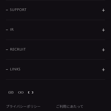
企業情報
インテリア・アクセサリー
SMART FINE BUBBLE
ORIGINAL GRAPHIC
企業理念
SUPPORT
分岐
コーポレートメッセージ
水栓部品
水まわり解決帖
サポート
CSR
バルブ
よくあるご質問
じぶんシャワーが見つかる
会社概要
シャワインフォ
IR
配管システム
お問い合わせ
沿革
配管部材
IENI
IR情報
サポートチャット
ブランド・グループ紹介
キッチン周辺用品
IRニュース
データダウンロード
RECRUIT
事業所案内
バス・空調周辺用品
経営情報
節湯水栓・節水水栓について
ショールーム
洗面周辺用品
採用情報
業績・財務情報
環境配慮バルブ登録制度について
水栓金具の製造工程
洗濯機周辺用品
募集要項
IRライブラリ
LINKS
みらいエコ住宅2026事業
トイレ周辺用品
株式情報
類似品・模倣品にご注意ください
ガーデニング周辺用品
Global Site
IRカレンダー
工具
FAQ（IR向け）
ディスクロージャーポリシー
免責事項
プライバシーポリシー
ご利用にあたって
IRに関するお問い合わせ