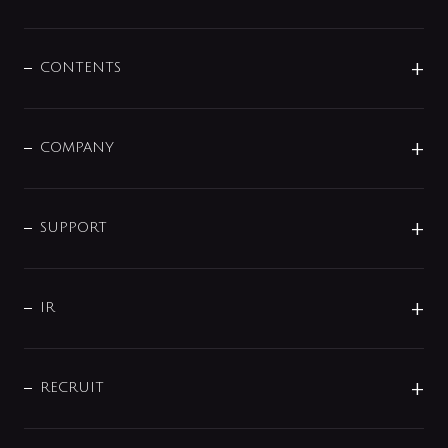
展示会
混合栓
企業情報
センサー・タッチ水栓
その他
CONTENTS
セットアイテム
MIZUBA（ミズバ）
予洗い水栓
プレパシュ＋
洗面器・手洗器
単水栓
COMPANY
みらいエコ住宅2026
事業について
シャワー
企業情報
インテリア・アクセサリー
SMART FINE BUBBLE
ORIGINAL GRAPHIC
企業理念
SUPPORT
分岐
コーポレートメッセージ
水栓部品
水まわり解決帖
サポート
CSR
バルブ
よくあるご質問
じぶんシャワーが見つかる
会社概要
シャワインフォ
IR
配管システム
お問い合わせ
沿革
配管部材
IENI
IR情報
サポートチャット
ブランド・グループ紹介
キッチン周辺用品
IRニュース
データダウンロード
RECRUIT
事業所案内
バス・空調周辺用品
経営情報
節湯水栓・節水水栓について
ショールーム
洗面周辺用品
採用情報
業績・財務情報
環境配慮バルブ登録制度について
水栓金具の製造工程
洗濯機周辺用品