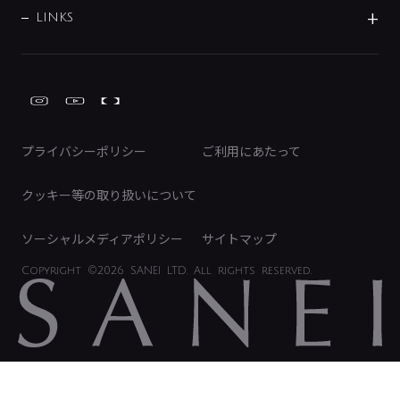
募集要項
IRライブラリ
LINKS
みらいエコ住宅2026事業
トイレ周辺用品
株式情報
類似品・模倣品にご注意ください
ガーデニング周辺用品
Global Site
IRカレンダー
工具
FAQ（IR向け）
ディスクロージャーポリシー
免責事項
プライバシーポリシー
ご利用にあたって
IRに関するお問い合わせ
電子公告
クッキー等の取り扱いについて
ソーシャルメディアポリシー
サイトマップ
Copyright
©2026 SANEI LTD.
All rights reserved.