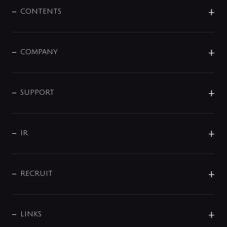
センサー・タッチ水栓
その他
CONTENTS
セットアイテム
MIZUBA（ミズバ）
予洗い水栓
プレパシュ＋
洗面器・手洗器
単水栓
COMPANY
みらいエコ住宅2026
事業について
シャワー
企業情報
インテリア・アクセサリー
SMART FINE BUBBLE
ORIGINAL GRAPHIC
企業理念
SUPPORT
分岐
コーポレートメッセージ
水栓部品
水まわり解決帖
サポート
CSR
バルブ
よくあるご質問
じぶんシャワーが見つかる
会社概要
シャワインフォ
IR
配管システム
お問い合わせ
沿革
配管部材
IENI
IR情報
サポートチャット
ブランド・グループ紹介
キッチン周辺用品
IRニュース
データダウンロード
RECRUIT
事業所案内
バス・空調周辺用品
経営情報
節湯水栓・節水水栓について
ショールーム
洗面周辺用品
採用情報
業績・財務情報
環境配慮バルブ登録制度について
水栓金具の製造工程
洗濯機周辺用品
募集要項
IRライブラリ
LINKS
みらいエコ住宅2026事業
トイレ周辺用品