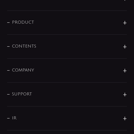
ニュースリリース
商品に関して
PRODUCT
展示会
混合栓
企業情報
センサー・タッチ水栓
その他
CONTENTS
セットアイテム
MIZUBA（ミズバ）
予洗い水栓
プレパシュ＋
洗面器・手洗器
単水栓
COMPANY
みらいエコ住宅2026
事業について
シャワー
企業情報
インテリア・アクセサリー
SMART FINE BUBBLE
ORIGINAL GRAPHIC
企業理念
SUPPORT
分岐
コーポレートメッセージ
水栓部品
水まわり解決帖
サポート
CSR
バルブ
よくあるご質問
じぶんシャワーが見つかる
会社概要
シャワインフォ
IR
配管システム
お問い合わせ
沿革
配管部材
IENI