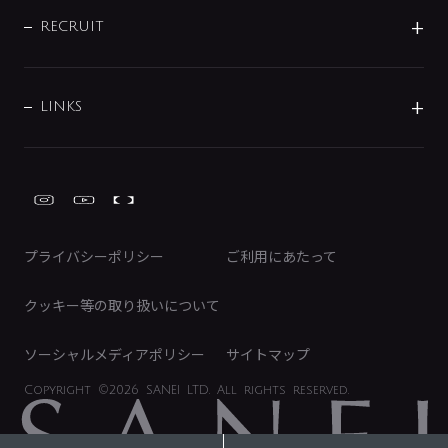
IR情報
サポートチャット
ブランド・グループ紹介
キッチン周辺用品
IRニュース
データダウンロード
RECRUIT
事業所案内
バス・空調周辺用品
経営情報
節湯水栓・節水水栓について
ショールーム
洗面周辺用品
採用情報
業績・財務情報
環境配慮バルブ登録制度について
水栓金具の製造工程
洗濯機周辺用品
募集要項
IRライブラリ
LINKS
みらいエコ住宅2026事業
トイレ周辺用品
株式情報
類似品・模倣品にご注意ください
ガーデニング周辺用品
Global Site
IRカレンダー
工具
FAQ（IR向け）
ディスクロージャーポリシー
免責事項
プライバシーポリシー
ご利用にあたって
IRに関するお問い合わせ
電子公告
クッキー等の取り扱いについて
ソーシャルメディアポリシー
サイトマップ
Copyright
©2026 SANEI LTD.
All rights reserved.