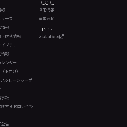
RECRUIT
情報
採用情報
ニュース
募集要項
営情報
LINKS
績・財務情報
Global Site
ライブラリ
式情報
カレンダー
Q（IR向け）
ィスクロージャーポ
シー
責事項
Rに関するお問い合わ
子公告