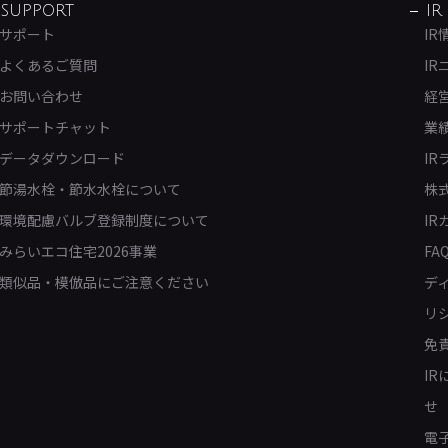
SUPPORT
IR
サポート
IR
よくあるご質問
IR
お問い合わせ
経
サポートチャット
業
データダウンロード
IR
節湯水栓・節水水栓について
株
環境配慮バルブ登録制度について
IR
みらいエコ住宅2026事業
FA
類似品・模倣品にご注意ください
デ
リ
免
I
せ
電