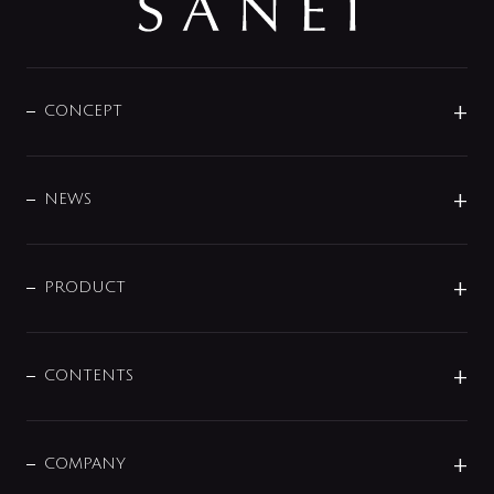
CONCEPT
BRAND
DESIGN
NEWS
ニュースリリース
商品に関して
PRODUCT
展示会
混合栓
企業情報
センサー・タッチ水栓
その他
CONTENTS
セットアイテム
MIZUBA（ミズバ）
予洗い水栓
プレパシュ＋
洗面器・手洗器
単水栓
COMPANY
みらいエコ住宅2026
事業について