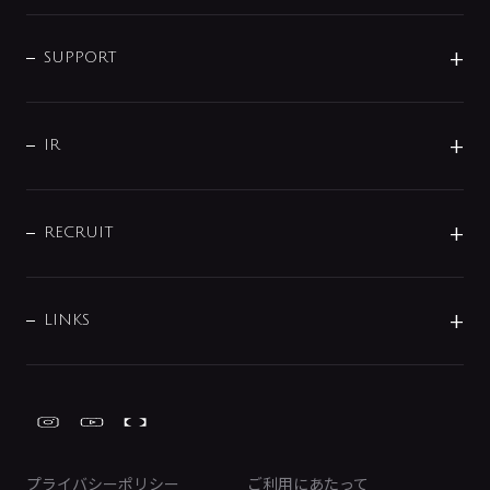
シャワー
企業情報
インテリア・アクセサリー
SMART FINE BUBBLE
ORIGINAL GRAPHIC
企業理念
SUPPORT
分岐
コーポレートメッセージ
水栓部品
水まわり解決帖
サポート
CSR
バルブ
よくあるご質問
じぶんシャワーが見つかる
会社概要
シャワインフォ
IR
配管システム
お問い合わせ
沿革
配管部材
IENI
IR情報
サポートチャット
ブランド・グループ紹介
キッチン周辺用品
IRニュース
データダウンロード
RECRUIT
事業所案内
バス・空調周辺用品
経営情報
節湯水栓・節水水栓について
ショールーム
洗面周辺用品
採用情報
業績・財務情報
環境配慮バルブ登録制度について
水栓金具の製造工程
洗濯機周辺用品
募集要項
IRライブラリ
LINKS
みらいエコ住宅2026事業
トイレ周辺用品
株式情報
類似品・模倣品にご注意ください
ガーデニング周辺用品
Global Site
IRカレンダー
工具
FAQ（IR向け）
ディスクロージャーポリシー
免責事項
プライバシーポリシー
ご利用にあたって