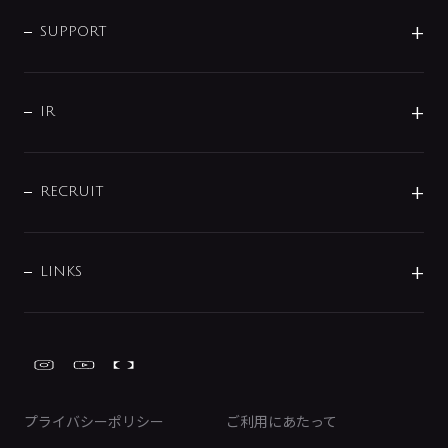
企業情報
インテリア・アクセサリー
SMART FINE BUBBLE
ORIGINAL GRAPHIC
企業理念
SUPPORT
分岐
コーポレートメッセージ
水栓部品
水まわり解決帖
サポート
CSR
バルブ
よくあるご質問
じぶんシャワーが見つかる
会社概要
シャワインフォ
IR
配管システム
お問い合わせ
沿革
配管部材
IENI
IR情報
サポートチャット
ブランド・グループ紹介
キッチン周辺用品
IRニュース
データダウンロード
RECRUIT
事業所案内
バス・空調周辺用品
経営情報
節湯水栓・節水水栓について
ショールーム
洗面周辺用品
採用情報
業績・財務情報
環境配慮バルブ登録制度について
水栓金具の製造工程
洗濯機周辺用品
募集要項
IRライブラリ
LINKS
みらいエコ住宅2026事業
トイレ周辺用品
株式情報
類似品・模倣品にご注意ください
ガーデニング周辺用品
Global Site
IRカレンダー
工具
FAQ（IR向け）
ディスクロージャーポリシー
免責事項
プライバシーポリシー
ご利用にあたって
IRに関するお問い合わせ