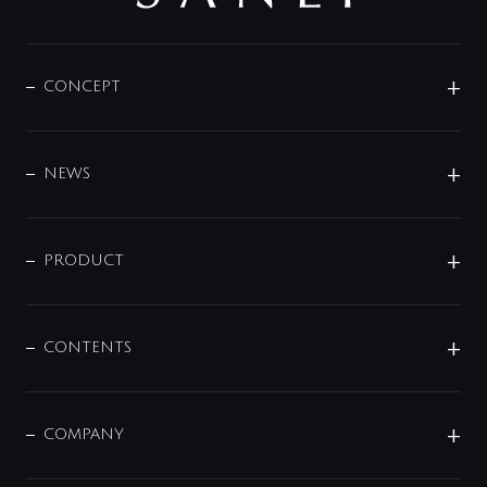
CONCEPT
BRAND
DESIGN
NEWS
ニュースリリース
商品に関して
PRODUCT
展示会
混合栓
企業情報
センサー・タッチ水栓
その他
CONTENTS
セットアイテム
MIZUBA（ミズバ）
予洗い水栓
プレパシュ＋
洗面器・手洗器
単水栓
COMPANY
みらいエコ住宅2026
事業について
シャワー