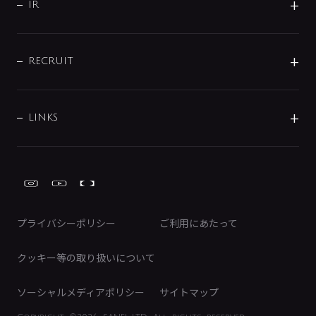
よくあるご質問
じぶんシャワーが見つかる
会社概要
シャワインフォ
IR
配管システム
お問い合わせ
沿革
配管部材
IENI
IR情報
サポートチャット
ブランド・グループ紹介
キッチン周辺用品
IRニュース
データダウンロード
RECRUIT
事業所案内
バス・空調周辺用品
経営情報
節湯水栓・節水水栓について
ショールーム
洗面周辺用品
採用情報
業績・財務情報
環境配慮バルブ登録制度について
水栓金具の製造工程
洗濯機周辺用品
募集要項
IRライブラリ
LINKS
みらいエコ住宅2026事業
トイレ周辺用品
株式情報
類似品・模倣品にご注意ください
ガーデニング周辺用品
Global Site
IRカレンダー
工具
FAQ（IR向け）
ディスクロージャーポリシー
免責事項
プライバシーポリシー
ご利用にあたって
IRに関するお問い合わせ
電子公告
クッキー等の取り扱いについて
ソーシャルメディアポリシー
サイトマップ