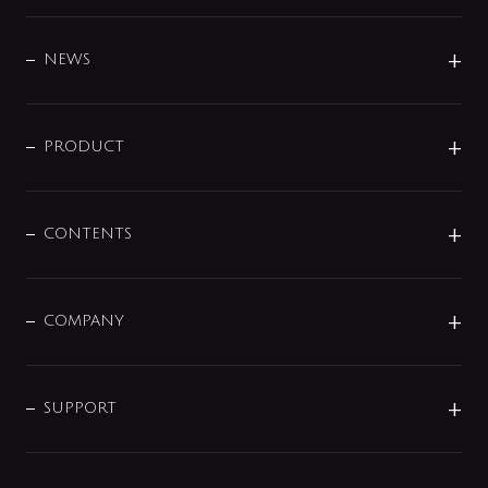
BRAND
DESIGN
NEWS
ニュースリリース
商品に関して
PRODUCT
展示会
混合栓
企業情報
センサー・タッチ水栓
その他
CONTENTS
セットアイテム
MIZUBA（ミズバ）
予洗い水栓
プレパシュ＋
洗面器・手洗器
単水栓
COMPANY
みらいエコ住宅2026
事業について
シャワー
企業情報
インテリア・アクセサリー
SMART FINE BUBBLE
ORIGINAL GRAPHIC
企業理念
SUPPORT
分岐
コーポレートメッセージ
水栓部品
水まわり解決帖
サポート
CSR
バルブ