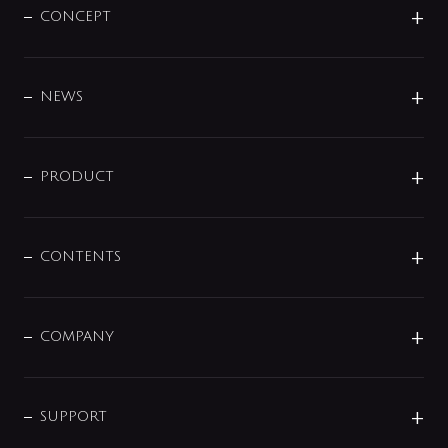
CONCEPT
BRAND
DESIGN
NEWS
ニュースリリース
商品に関して
PRODUCT
展示会
混合栓
企業情報
センサー・タッチ水栓
その他
CONTENTS
セットアイテム
MIZUBA（ミズバ）
予洗い水栓
プレパシュ＋
洗面器・手洗器
単水栓
COMPANY
みらいエコ住宅2026
事業について
シャワー
企業情報
インテリア・アクセサリー
SMART FINE BUBBLE
ORIGINAL GRAPHIC
企業理念
SUPPORT
分岐
コーポレートメッセージ
水栓部品