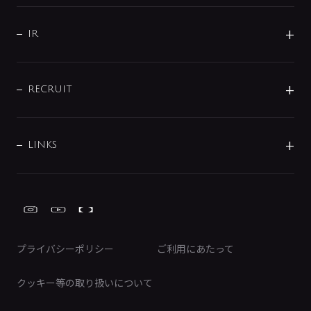
水まわり解決帖
サポート
CSR
バルブ
よくあるご質問
じぶんシャワーが見つかる
会社概要
シャワインフォ
IR
配管システム
お問い合わせ
沿革
配管部材
IENI
IR情報
サポートチャット
ブランド・グループ紹介
キッチン周辺用品
IRニュース
データダウンロード
RECRUIT
事業所案内
バス・空調周辺用品
経営情報
節湯水栓・節水水栓について
ショールーム
洗面周辺用品
採用情報
業績・財務情報
環境配慮バルブ登録制度について
水栓金具の製造工程
洗濯機周辺用品
募集要項
IRライブラリ
LINKS
みらいエコ住宅2026事業
トイレ周辺用品
株式情報
類似品・模倣品にご注意ください
ガーデニング周辺用品
Global Site
IRカレンダー
工具
FAQ（IR向け）
ディスクロージャーポリシー
免責事項
プライバシーポリシー
ご利用にあたって
IRに関するお問い合わせ
電子公告
クッキー等の取り扱いについて