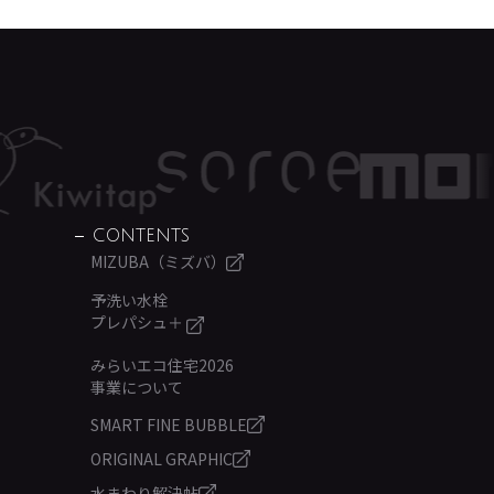
CONTENTS
MIZUBA（ミズバ）
予洗い水栓
プレパシュ＋
みらいエコ住宅2026
事業について
SMART FINE BUBBLE
ORIGINAL GRAPHIC
水まわり解決帖