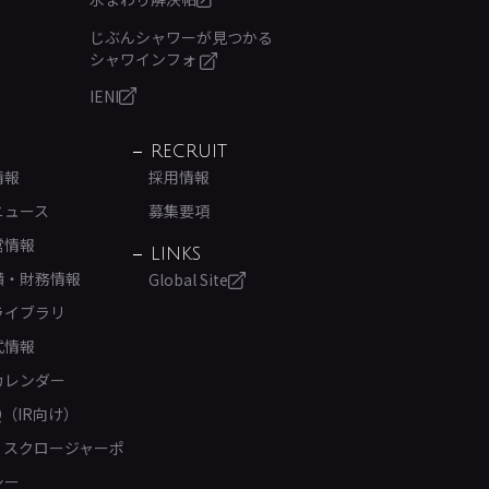
じぶんシャワーが見つかる
シャワインフォ
IENI
RECRUIT
情報
採用情報
ニュース
募集要項
営情報
LINKS
績・財務情報
Global Site
ライブラリ
式情報
カレンダー
Q（IR向け）
ィスクロージャーポ
シー