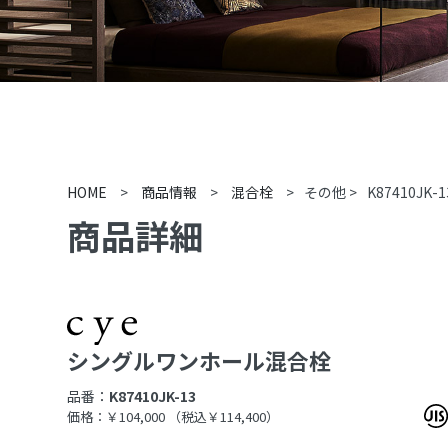
HOME
>
商品情報
>
混合栓
>
その他
>
K87410JK-1
商品詳細
シングルワンホール混合栓
品番：
K87410JK-13
価格：￥104,000
（税込￥114,400）