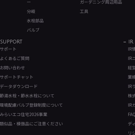
ー
ガーデニング周辺用品
分岐
工具
水栓部品
バルブ
SUPPORT
IR
サポート
IR
よくあるご質問
IR
お問い合わせ
経
サポートチャット
業
データダウンロード
IR
節湯水栓・節水水栓について
株
環境配慮バルブ登録制度について
IR
みらいエコ住宅2026事業
FA
類似品・模倣品にご注意ください
デ
リ