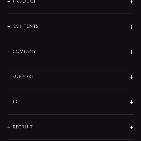
商品に関して
PRODUCT
展示会
混合栓
企業情報
センサー・タッチ水栓
その他
CONTENTS
セットアイテム
MIZUBA（ミズバ）
予洗い水栓
プレパシュ＋
洗面器・手洗器
単水栓
COMPANY
みらいエコ住宅2026
事業について
シャワー
企業情報
インテリア・アクセサリー
SMART FINE BUBBLE
ORIGINAL GRAPHIC
企業理念
SUPPORT
分岐
コーポレートメッセージ
水栓部品
水まわり解決帖
サポート
CSR
バルブ
よくあるご質問
じぶんシャワーが見つかる
会社概要
シャワインフォ
IR
配管システム
お問い合わせ
沿革
配管部材
IENI
IR情報
サポートチャット
ブランド・グループ紹介
キッチン周辺用品
IRニュース
データダウンロード
RECRUIT
事業所案内
バス・空調周辺用品
経営情報
節湯水栓・節水水栓について
ショールーム
洗面周辺用品