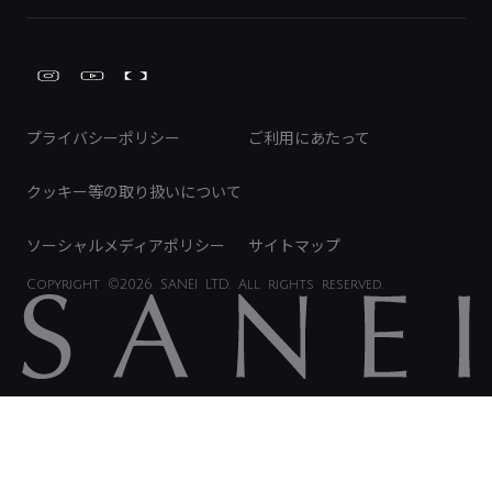
株式情報
類似品・模倣品にご注意ください
ガーデニング周辺用品
Global Site
IRカレンダー
工具
FAQ（IR向け）
ディスクロージャーポリシー
免責事項
プライバシーポリシー
ご利用にあたって
IRに関するお問い合わせ
電子公告
クッキー等の取り扱いについて
ソーシャルメディアポリシー
サイトマップ
Copyright
©2026 SANEI LTD.
All rights reserved.