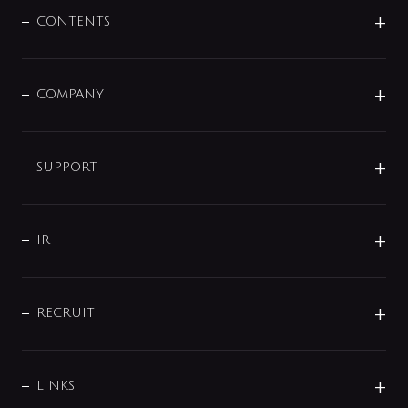
センサー・タッチ水栓
その他
CONTENTS
セットアイテム
MIZUBA（ミズバ）
予洗い水栓
プレパシュ＋
洗面器・手洗器
単水栓
COMPANY
みらいエコ住宅2026
事業について
シャワー
企業情報
インテリア・アクセサリー
SMART FINE BUBBLE
ORIGINAL GRAPHIC
企業理念
SUPPORT
分岐
コーポレートメッセージ
水栓部品
水まわり解決帖
サポート
CSR
バルブ
よくあるご質問
じぶんシャワーが見つかる
会社概要
シャワインフォ
IR
配管システム
お問い合わせ
沿革
配管部材
IENI
IR情報
サポートチャット
ブランド・グループ紹介
キッチン周辺用品
IRニュース
データダウンロード
RECRUIT
事業所案内
バス・空調周辺用品
経営情報
節湯水栓・節水水栓について
ショールーム
洗面周辺用品
採用情報
業績・財務情報
環境配慮バルブ登録制度について
水栓金具の製造工程
洗濯機周辺用品
募集要項
IRライブラリ
LINKS
みらいエコ住宅2026事業
トイレ周辺用品