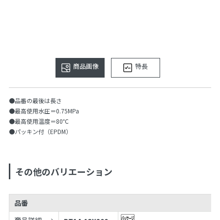
商品画像
特長
●品番の最後は長さ
●最高使用水圧＝0.75MPa
●最高使用温度＝80℃
●パッキン付（EPDM）
その他のバリエーション
品番
商品詳細