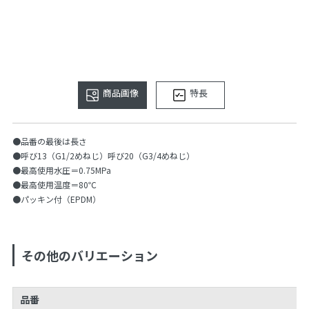
商品画像
特長
●品番の最後は長さ
●呼び13（G1/2めねじ）呼び20（G3/4めねじ）
●最高使用水圧＝0.75MPa
●最高使用温度＝80℃
●パッキン付（EPDM）
その他のバリエーション
品番