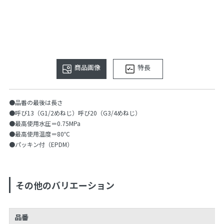
商品画像
特長
●品番の最後は長さ
●呼び13（G1/2めねじ）呼び20（G3/4めねじ）
●最高使用水圧＝0.75MPa
●最高使用温度＝80℃
●パッキン付（EPDM）
その他のバリエーション
品番