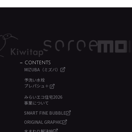
CONTENTS
MIZUBA（ミズバ）
予洗い水栓
プレパシュ＋
みらいエコ住宅2026
事業について
SMART FINE BUBBLE
ORIGINAL GRAPHIC
水まわり解決帖