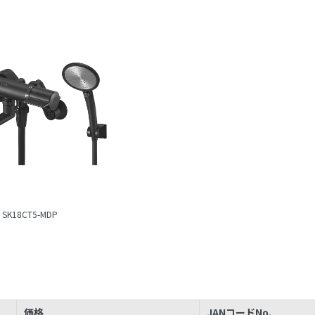
SK18CT5-MDP
価格
JANコードNo.