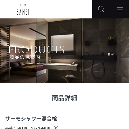
PRODUCTS
商品のご案内
商品詳細
サーモシャワー混合栓
品番：
SK18CT5K-N-MDP
（0）