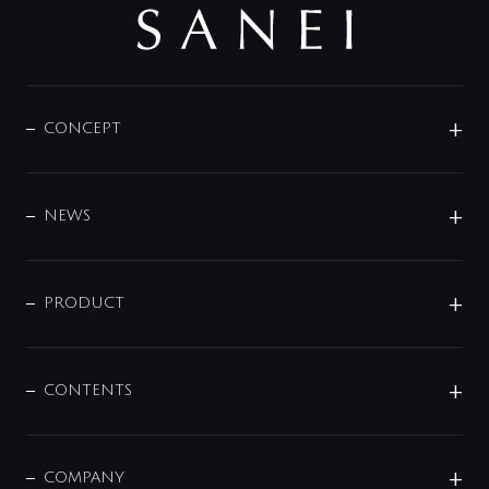
CONCEPT
BRAND
DESIGN
NEWS
ニュースリリース
商品に関して
PRODUCT
展示会
混合栓
企業情報
センサー・タッチ水栓
その他
CONTENTS
セットアイテム
MIZUBA（ミズバ）
予洗い水栓
プレパシュ＋
洗面器・手洗器
単水栓
COMPANY