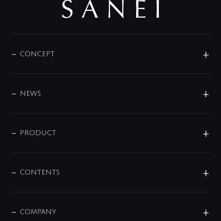
CONCEPT
BRAND
DESIGN
NEWS
ニュースリリース
商品に関して
PRODUCT
展示会
混合栓
企業情報
センサー・タッチ水栓
その他
CONTENTS
セットアイテム
MIZUBA（ミズバ）
予洗い水栓
プレパシュ＋
洗面器・手洗器
単水栓
COMPANY