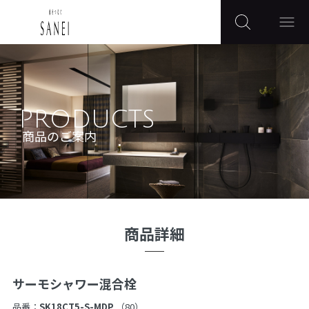
PRODUCTS
商品のご案内
商品詳細
サーモシャワー混合栓
品番：
SK18CT5-S-MDP
（80）