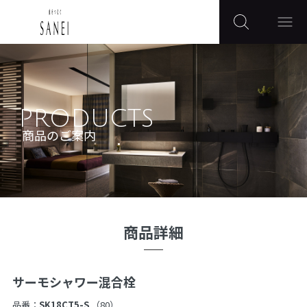
PRODUCTS
商品のご案内
商品詳細
サーモシャワー混合栓
品番：
SK18CT5-S
（80）