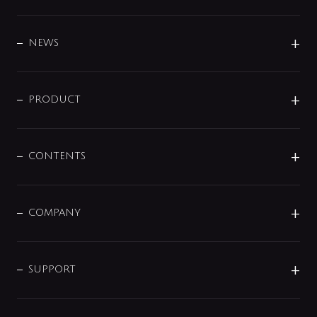
BRAND
DESIGN
NEWS
ニュースリリース
商品に関して
PRODUCT
展示会
混合栓
企業情報
センサー・タッチ水栓
その他
CONTENTS
セットアイテム
MIZUBA（ミズバ）
予洗い水栓
プレパシュ＋
洗面器・手洗器
単水栓
COMPANY
みらいエコ住宅2026
事業について
シャワー
企業情報
インテリア・アクセサリー
SMART FINE BUBBLE
ORIGINAL GRAPHIC
企業理念
SUPPORT
分岐
コーポレートメッセージ
水栓部品
水まわり解決帖
サポート
CSR
バルブ