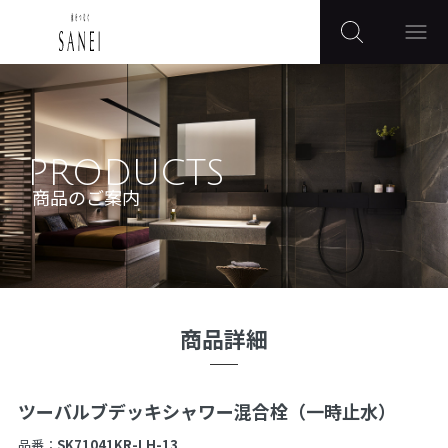
PRODUCTS
商品のご案内
商品詳細
ツーバルブデッキシャワー混合栓（一時止水）
品番：
SK71041KR-LH-13