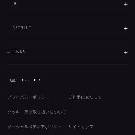
よくあるご質問
じぶんシャワーが見つかる
会社概要
シャワインフォ
IR
配管システム
お問い合わせ
沿革
配管部材
IENI
IR情報
サポートチャット
ブランド・グループ紹介
キッチン周辺用品
IRニュース
データダウンロード
RECRUIT
事業所案内
バス・空調周辺用品
経営情報
節湯水栓・節水水栓について
ショールーム
洗面周辺用品
採用情報
業績・財務情報
環境配慮バルブ登録制度について
水栓金具の製造工程
洗濯機周辺用品
募集要項
IRライブラリ
LINKS
みらいエコ住宅2026事業
トイレ周辺用品
株式情報
類似品・模倣品にご注意ください
ガーデニング周辺用品
Global Site
IRカレンダー
工具
FAQ（IR向け）
ディスクロージャーポリシー
免責事項
プライバシーポリシー
ご利用にあたって
IRに関するお問い合わせ
電子公告
クッキー等の取り扱いについて
ソーシャルメディアポリシー
サイトマップ