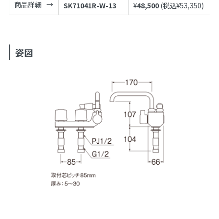
商品詳細
SK71041R-W-13
¥
48,500
(税込¥
53,350
)
4
姿図