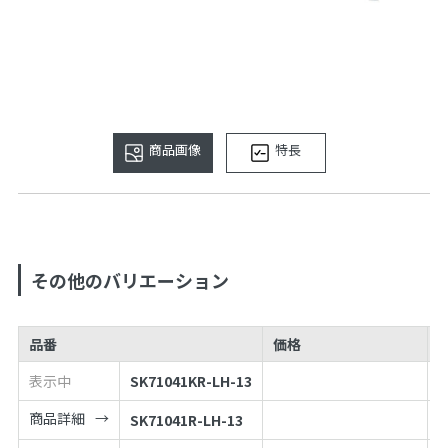
商品画像
特長
その他のバリエーション
品番
価格
表示中
SK71041KR-LH-13
4
商品詳細
SK71041R-LH-13