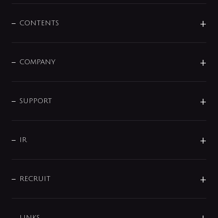
混合栓
企業情報
センサー・タッチ水栓
その他
CONTENTS
セットアイテム
MIZUBA（ミズバ）
予洗い水栓
プレパシュ＋
洗面器・手洗器
単水栓
COMPANY
みらいエコ住宅2026
事業について
シャワー
企業情報
インテリア・アクセサリー
SMART FINE BUBBLE
ORIGINAL GRAPHIC
企業理念
SUPPORT
分岐
コーポレートメッセージ
水栓部品
水まわり解決帖
サポート
CSR
バルブ
よくあるご質問
じぶんシャワーが見つかる
会社概要
シャワインフォ
IR
配管システム
お問い合わせ
沿革
配管部材
IENI
IR情報
サポートチャット
ブランド・グループ紹介
キッチン周辺用品
IRニュース
データダウンロード
RECRUIT
事業所案内
バス・空調周辺用品
経営情報
節湯水栓・節水水栓について
ショールーム
洗面周辺用品
採用情報
業績・財務情報
環境配慮バルブ登録制度について
水栓金具の製造工程
洗濯機周辺用品
募集要項
LINKS