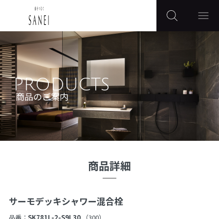
PRODUCTS
商品のご案内
商品詳細
サーモデッキシャワー混合栓
品番：
SK781L-2-S9L30
（300）