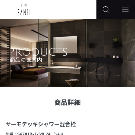
PRODUCTS
商品のご案内
商品詳細
サーモデッキシャワー混合栓
品番：
SK781R-1-S9L24
（240）