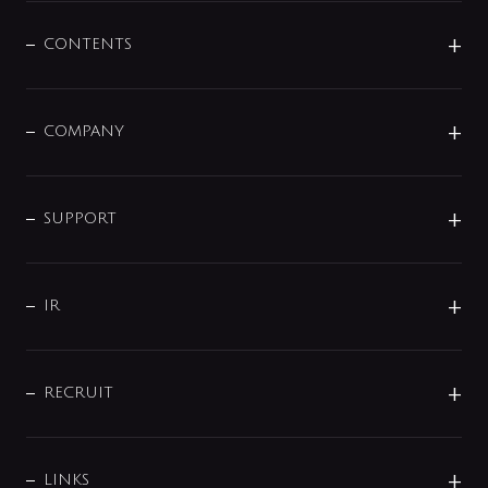
混合栓
企業情報
センサー・タッチ水栓
その他
CONTENTS
セットアイテム
MIZUBA（ミズバ）
予洗い水栓
プレパシュ＋
洗面器・手洗器
単水栓
COMPANY
みらいエコ住宅2026
事業について
シャワー
企業情報
インテリア・アクセサリー
SMART FINE BUBBLE
ORIGINAL GRAPHIC
企業理念
SUPPORT
分岐
コーポレートメッセージ
水栓部品
水まわり解決帖
サポート
CSR
バルブ
よくあるご質問
じぶんシャワーが見つかる
会社概要
シャワインフォ
IR
配管システム
お問い合わせ
沿革
配管部材
IENI
IR情報
サポートチャット
ブランド・グループ紹介
キッチン周辺用品
IRニュース
データダウンロード
RECRUIT
事業所案内
バス・空調周辺用品
経営情報
節湯水栓・節水水栓について
ショールーム
洗面周辺用品
採用情報
業績・財務情報
環境配慮バルブ登録制度について
水栓金具の製造工程
洗濯機周辺用品
募集要項
IRライブラリ
LINKS
みらいエコ住宅2026事業
トイレ周辺用品