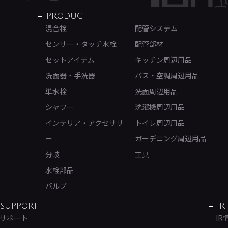
PRODUCT
混合栓
配管システム
センサー・タッチ水栓
配管部材
セットアイテム
キッチン周辺用品
洗面器・手洗器
バス・空調周辺用品
単水栓
洗面周辺用品
シャワー
洗濯機周辺用品
インテリア・アクセサリ
トイレ周辺用品
ー
ガーデニング周辺用品
分岐
工具
水栓部品
バルブ
SUPPORT
IR
サポート
IR