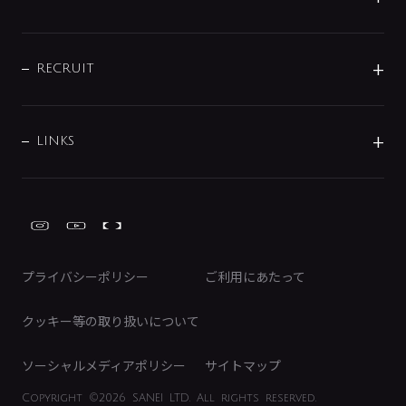
お問い合わせ
沿革
配管部材
IENI
IR情報
サポートチャット
ブランド・グループ紹介
キッチン周辺用品
IRニュース
データダウンロード
RECRUIT
事業所案内
バス・空調周辺用品
経営情報
節湯水栓・節水水栓について
ショールーム
洗面周辺用品
採用情報
業績・財務情報
環境配慮バルブ登録制度について
水栓金具の製造工程
洗濯機周辺用品
募集要項
IRライブラリ
LINKS
みらいエコ住宅2026事業
トイレ周辺用品
株式情報
類似品・模倣品にご注意ください
ガーデニング周辺用品
Global Site
IRカレンダー
工具
FAQ（IR向け）
ディスクロージャーポリシー
免責事項
プライバシーポリシー
ご利用にあたって
IRに関するお問い合わせ
電子公告
クッキー等の取り扱いについて
ソーシャルメディアポリシー
サイトマップ
Copyright
©2026 SANEI LTD.
All rights reserved.