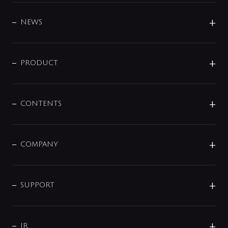
BRAND
DESIGN
NEWS
ニュースリリース
商品に関して
PRODUCT
展示会
混合栓
企業情報
センサー・タッチ水栓
その他
CONTENTS
セットアイテム
MIZUBA（ミズバ）
予洗い水栓
プレパシュ＋
洗面器・手洗器
単水栓
COMPANY
みらいエコ住宅2026
事業について
シャワー
企業情報
インテリア・アクセサリー
SMART FINE BUBBLE
ORIGINAL GRAPHIC
企業理念
SUPPORT
分岐
コーポレートメッセージ
水栓部品
水まわり解決帖
サポート
CSR
バルブ
よくあるご質問
じぶんシャワーが見つかる
会社概要
シャワインフォ
IR
配管システム