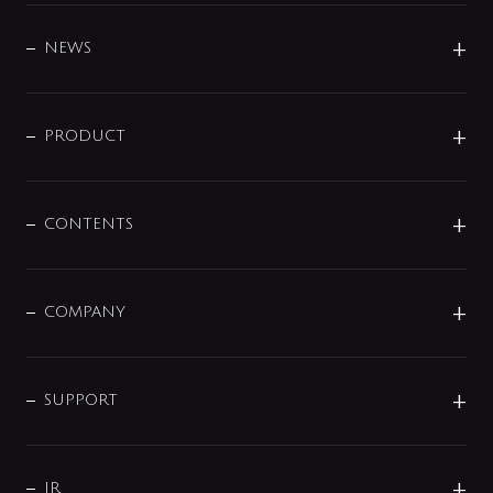
BRAND
DESIGN
NEWS
ニュースリリース
商品に関して
PRODUCT
展示会
混合栓
企業情報
センサー・タッチ水栓
その他
CONTENTS
セットアイテム
MIZUBA（ミズバ）
予洗い水栓
プレパシュ＋
洗面器・手洗器
単水栓
COMPANY
みらいエコ住宅2026
事業について
シャワー
企業情報
インテリア・アクセサリー
SMART FINE BUBBLE
ORIGINAL GRAPHIC
企業理念
SUPPORT
分岐
コーポレートメッセージ
水栓部品
水まわり解決帖
サポート
CSR
バルブ
よくあるご質問
じぶんシャワーが見つかる
会社概要
シャワインフォ
IR
配管システム