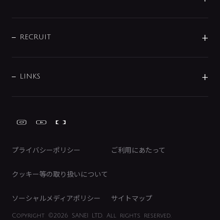
お問い合わせ
沿革
配管部材
IENI
IR情報
サポートチャット
ブランド・グループ紹介
キッチン周辺用品
IRニュース
データダウンロード
RECRUIT
事業所案内
バス・空調周辺用品
経営情報
節湯水栓・節水水栓について
ショールーム
洗面周辺用品
採用情報
業績・財務情報
環境配慮バルブ登録制度について
水栓金具の製造工程
洗濯機周辺用品
募集要項
IRライブラリ
LINKS
みらいエコ住宅2026事業
トイレ周辺用品
株式情報
類似品・模倣品にご注意ください
ガーデニング周辺用品
Global Site
IRカレンダー
工具
FAQ（IR向け）
ディスクロージャーポリシー
免責事項
プライバシーポリシー
ご利用にあたって
IRに関するお問い合わせ
電子公告
クッキー等の取り扱いについて
ソーシャルメディアポリシー
サイトマップ
Copyright
©2026 SANEI LTD.
All rights reserved.