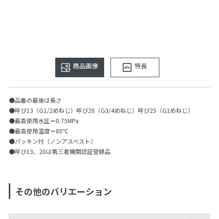
商品画像
特長
●品番の最後は長さ
●呼び13（G1/2めねじ）呼び20（G3/4めねじ）呼び25（G1めねじ）
●最高使用水圧＝0.75MPa
●最高使用温度＝80℃
●パッキン付（ノンアスベスト）
●呼び13、20は第三者機関認証登録品
その他のバリエーション