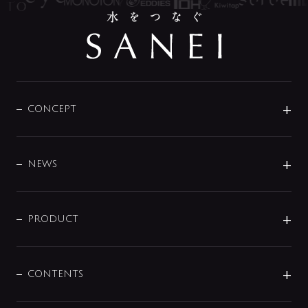
CONCEPT
BRAND
DESIGN
NEWS
ニュースリリース
商品に関して
PRODUCT
展示会
混合栓
企業情報
センサー・タッチ水栓
その他
CONTENTS
セットアイテム