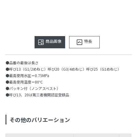
商品画像
特長
●品番の最後は長さ
●呼び13（G1/2めねじ）呼び20（G3/4めねじ）呼び25（G1めねじ）
●最高使用水圧＝0.75MPa
●最高使用温度＝80℃
●パッキン付（ノンアスベスト）
●呼び13、20は第三者機関認証登録品
その他のバリエーション