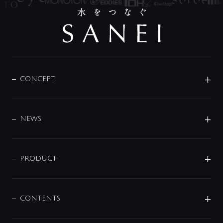
CONCEPT
BRAND
DESIGN
NEWS
ニュースリリース
商品に関して
PRODUCT
展示会
混合栓
企業情報
センサー・タッチ水栓
その他
CONTENTS
セットアイテム