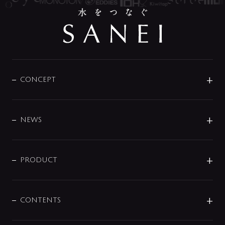
CONCEPT
BRAND
DESIGN
NEWS
ニュースリリース
商品に関して
PRODUCT
展示会
混合栓
企業情報
センサー・タッチ水栓
その他
CONTENTS
セットアイテム