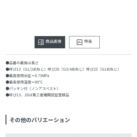
商品画像
特長
●品番の最後は長さ
●呼び13（G1/2めねじ）呼び20（G3/4めねじ）呼び25（G1めねじ）
●最高使用水圧＝0.75MPa
●最高使用温度＝80℃
●パッキン付（ノンアスベスト）
●呼び13、20は第三者機関認証登録品
その他のバリエーション