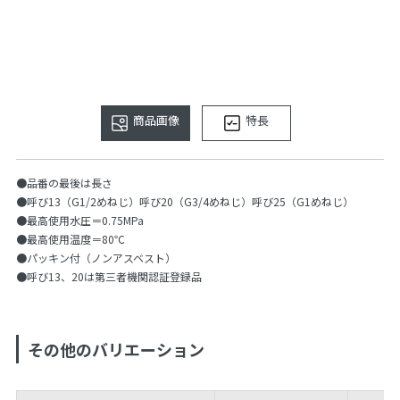
商品画像
特長
●品番の最後は長さ
●呼び13（G1/2めねじ）呼び20（G3/4めねじ）呼び25（G1めねじ）
●最高使用水圧＝0.75MPa
●最高使用温度＝80℃
●パッキン付（ノンアスベスト）
●呼び13、20は第三者機関認証登録品
その他のバリエーション