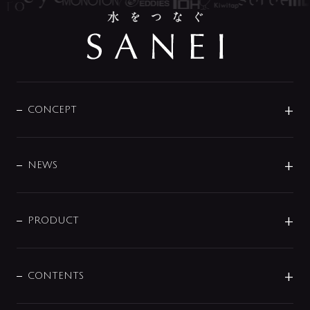
CONCEPT
BRAND
DESIGN
NEWS
ニュースリリース
商品に関して
PRODUCT
展示会
混合栓
企業情報
センサー・タッチ水栓
その他
CONTENTS
セットアイテム