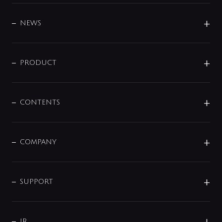
BRAND
DESIGN
NEWS
ニュースリリース
商品に関して
PRODUCT
展示会
混合栓
企業情報
センサー・タッチ水栓
その他
CONTENTS
セットアイテム
MIZUBA（ミズバ）
予洗い水栓
プレパシュ＋
洗面器・手洗器
単水栓
COMPANY
みらいエコ住宅2026
事業について
シャワー
企業情報
インテリア・アクセサリー
SMART FINE BUBBLE
ORIGINAL GRAPHIC
企業理念
SUPPORT
分岐
コーポレートメッセージ
水栓部品
水まわり解決帖
サポート
CSR
バルブ
よくあるご質問
じぶんシャワーが見つかる
会社概要
シャワインフォ
IR