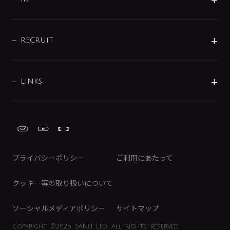
配管システム
お問い合わせ
沿革
配管部材
IENI
IR情報
サポートチャット
ブランド・グループ紹介
キッチン周辺用品
IRニュース
データダウンロード
RECRUIT
事業所案内
バス・空調周辺用品
経営情報
節湯水栓・節水水栓について
ショールーム
洗面周辺用品
採用情報
業績・財務情報
環境配慮バルブ登録制度について
水栓金具の製造工程
洗濯機周辺用品
募集要項
IRライブラリ
LINKS
みらいエコ住宅2026事業
トイレ周辺用品
株式情報
類似品・模倣品にご注意ください
ガーデニング周辺用品
Global Site
IRカレンダー
工具
FAQ（IR向け）
ディスクロージャーポリシー
免責事項
プライバシーポリシー
ご利用にあたって
IRに関するお問い合わせ
電子公告
クッキー等の取り扱いについて
ソーシャルメディアポリシー
サイトマップ
Copyright
©2026 SANEI LTD.
All rights reserved.