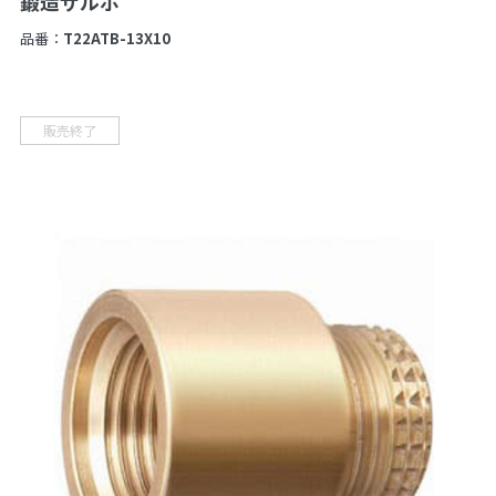
鍛造ザルボ
品番：
T22ATB-13X10
販売終了