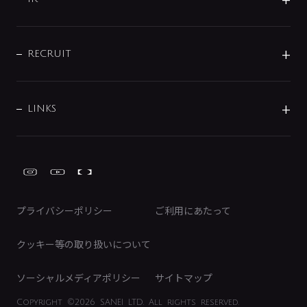
配管システム
お問い合わせ
沿革
配管部材
IENI
IR情報
サポートチャット
ブランド・グループ紹介
キッチン周辺用品
IRニュース
データダウンロード
RECRUIT
事業所案内
バス・空調周辺用品
経営情報
節湯水栓・節水水栓について
ショールーム
洗面周辺用品
採用情報
業績・財務情報
環境配慮バルブ登録制度について
水栓金具の製造工程
洗濯機周辺用品
募集要項
IRライブラリ
LINKS
みらいエコ住宅2026事業
トイレ周辺用品
株式情報
類似品・模倣品にご注意ください
ガーデニング周辺用品
Global Site
IRカレンダー
工具
FAQ（IR向け）
ディスクロージャーポリシー
免責事項
プライバシーポリシー
ご利用にあたって
IRに関するお問い合わせ
電子公告
クッキー等の取り扱いについて
ソーシャルメディアポリシー
サイトマップ
Copyright
©2026 SANEI LTD.
All rights reserved.