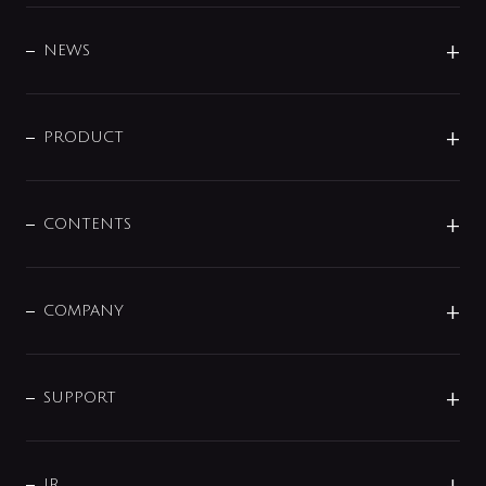
BRAND
DESIGN
NEWS
ニュースリリース
商品に関して
PRODUCT
展示会
混合栓
企業情報
センサー・タッチ水栓
その他
CONTENTS
セットアイテム
MIZUBA（ミズバ）
予洗い水栓
プレパシュ＋
洗面器・手洗器
単水栓
COMPANY
みらいエコ住宅2026
事業について
シャワー
企業情報
インテリア・アクセサリー
SMART FINE BUBBLE
ORIGINAL GRAPHIC
企業理念
SUPPORT
分岐
コーポレートメッセージ
水栓部品
水まわり解決帖
サポート
CSR
バルブ
よくあるご質問
じぶんシャワーが見つかる
会社概要
シャワインフォ
IR