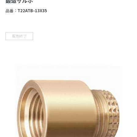
鍛造ザルボ
品番：
T22ATB-13X35
販売終了