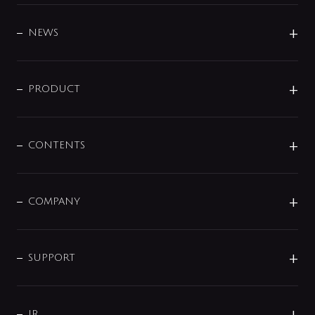
BRAND
DESIGN
NEWS
ニュースリリース
商品に関して
PRODUCT
展示会
混合栓
企業情報
センサー・タッチ水栓
その他
CONTENTS
セットアイテム
MIZUBA（ミズバ）
予洗い水栓
プレパシュ＋
洗面器・手洗器
単水栓
COMPANY
みらいエコ住宅2026
事業について
シャワー
企業情報
インテリア・アクセサリー
SMART FINE BUBBLE
ORIGINAL GRAPHIC
企業理念
SUPPORT
分岐
コーポレートメッセージ
水栓部品
水まわり解決帖
サポート
CSR
バルブ
よくあるご質問
じぶんシャワーが見つかる
会社概要
シャワインフォ
IR