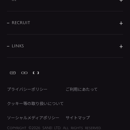
配管システム
お問い合わせ
沿革
配管部材
IENI
IR情報
サポートチャット
ブランド・グループ紹介
キッチン周辺用品
IRニュース
データダウンロード
RECRUIT
事業所案内
バス・空調周辺用品
経営情報
節湯水栓・節水水栓について
ショールーム
洗面周辺用品
採用情報
業績・財務情報
環境配慮バルブ登録制度について
水栓金具の製造工程
洗濯機周辺用品
募集要項
IRライブラリ
LINKS
みらいエコ住宅2026事業
トイレ周辺用品
株式情報
類似品・模倣品にご注意ください
ガーデニング周辺用品
Global Site
IRカレンダー
工具
FAQ（IR向け）
ディスクロージャーポリシー
免責事項
プライバシーポリシー
ご利用にあたって
IRに関するお問い合わせ
電子公告
クッキー等の取り扱いについて
ソーシャルメディアポリシー
サイトマップ
Copyright
©2026 SANEI LTD.
All rights reserved.