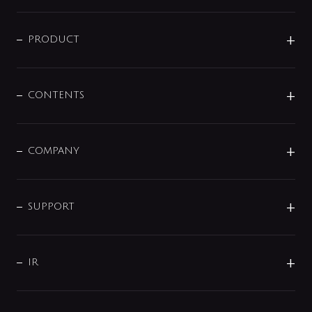
ニュースリリース
商品に関して
PRODUCT
展示会
混合栓
企業情報
センサー・タッチ水栓
その他
CONTENTS
セットアイテム
MIZUBA（ミズバ）
予洗い水栓
プレパシュ＋
洗面器・手洗器
単水栓
COMPANY
みらいエコ住宅2026
事業について
シャワー
企業情報
インテリア・アクセサリー
SMART FINE BUBBLE
ORIGINAL GRAPHIC
企業理念
SUPPORT
分岐
コーポレートメッセージ
水栓部品
水まわり解決帖
サポート
CSR
バルブ
よくあるご質問
じぶんシャワーが見つかる
会社概要
シャワインフォ
IR
配管システム
お問い合わせ
沿革
配管部材
IENI
IR情報
サポートチャット
ブランド・グループ紹介
キッチン周辺用品