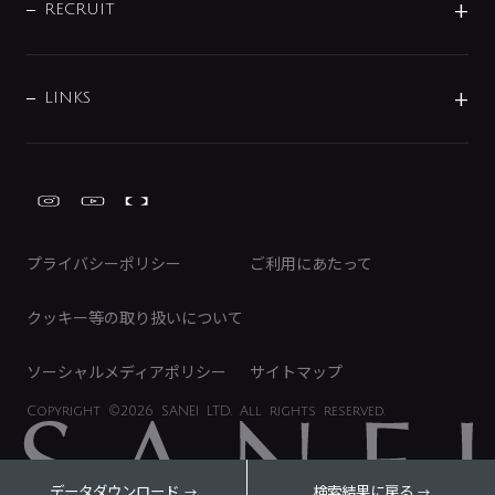
IRニュース
データダウンロード
RECRUIT
事業所案内
バス・空調周辺用品
経営情報
節湯水栓・節水水栓について
ショールーム
洗面周辺用品
採用情報
業績・財務情報
環境配慮バルブ登録制度について
水栓金具の製造工程
洗濯機周辺用品
募集要項
IRライブラリ
LINKS
みらいエコ住宅2026事業
トイレ周辺用品
株式情報
類似品・模倣品にご注意ください
ガーデニング周辺用品
Global Site
IRカレンダー
工具
FAQ（IR向け）
ディスクロージャーポリシー
免責事項
プライバシーポリシー
ご利用にあたって
IRに関するお問い合わせ
電子公告
クッキー等の取り扱いについて
ソーシャルメディアポリシー
サイトマップ
Copyright
©2026 SANEI LTD.
All rights reserved.
データダウンロード
検索結果に戻る