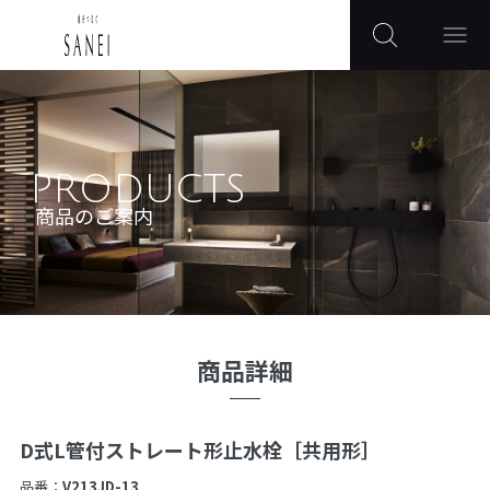
PRODUCTS
商品のご案内
商品詳細
D式L管付ストレート形止水栓［共用形］
品番：
V213JD-13