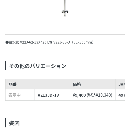
●給水管 V22J-62-13X420 L管 V22J-65-B（55X360mm）
その他のバリエーション
品番
価格
JAN
表示中
V213JD-13
¥
9,400
(税込¥
10,340
)
49739
姿図