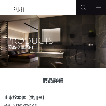
PRODUCTS
商品のご案内
商品詳細
止水栓本体［共用形］
品番：
V2261-X2-D-13