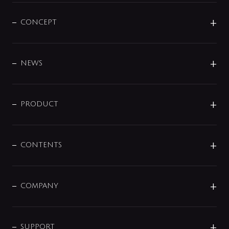
CONCEPT
BRAND
DESIGN
NEWS
ニュースリリース
商品に関して
PRODUCT
展示会
混合栓
企業情報
センサー・タッチ水栓
その他
CONTENTS
セットアイテム
MIZUBA（ミズバ）
予洗い水栓
プレパシュ＋
洗面器・手洗器
単水栓
COMPANY
みらいエコ住宅2026
事業について
シャワー
企業情報
インテリア・アクセサリー
SMART FINE BUBBLE
ORIGINAL GRAPHIC
企業理念
SUPPORT
分岐