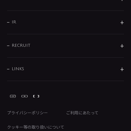
コーポレートメッセージ
水栓部品
水まわり解決帖
サポート
CSR
バルブ
よくあるご質問
じぶんシャワーが見つかる
会社概要
シャワインフォ
IR
配管システム
お問い合わせ
沿革
配管部材
IENI
IR情報
サポートチャット
ブランド・グループ紹介
キッチン周辺用品
IRニュース
データダウンロード
RECRUIT
事業所案内
バス・空調周辺用品
経営情報
節湯水栓・節水水栓について
ショールーム
洗面周辺用品
採用情報
業績・財務情報
環境配慮バルブ登録制度について
水栓金具の製造工程
洗濯機周辺用品
募集要項
IRライブラリ
LINKS
みらいエコ住宅2026事業
トイレ周辺用品
株式情報
類似品・模倣品にご注意ください
ガーデニング周辺用品
Global Site
IRカレンダー
工具
FAQ（IR向け）
ディスクロージャーポリシー
免責事項
プライバシーポリシー
ご利用にあたって
IRに関するお問い合わせ
電子公告
クッキー等の取り扱いについて