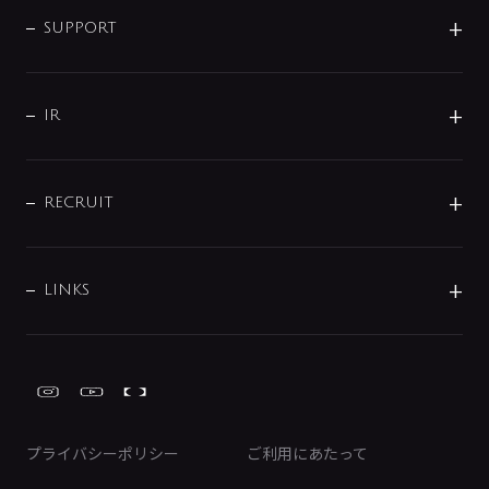
インテリア・アクセサリー
SMART FINE BUBBLE
ORIGINAL GRAPHIC
企業理念
SUPPORT
分岐
コーポレートメッセージ
水栓部品
水まわり解決帖
サポート
CSR
バルブ
よくあるご質問
じぶんシャワーが見つかる
会社概要
シャワインフォ
IR
配管システム
お問い合わせ
沿革
配管部材
IENI
IR情報
サポートチャット
ブランド・グループ紹介
キッチン周辺用品
IRニュース
データダウンロード
RECRUIT
事業所案内
バス・空調周辺用品
経営情報
節湯水栓・節水水栓について
ショールーム
洗面周辺用品
採用情報
業績・財務情報
環境配慮バルブ登録制度について
水栓金具の製造工程
洗濯機周辺用品
募集要項
IRライブラリ
LINKS
みらいエコ住宅2026事業
トイレ周辺用品
株式情報
類似品・模倣品にご注意ください
ガーデニング周辺用品
Global Site
IRカレンダー
工具
FAQ（IR向け）
ディスクロージャーポリシー
免責事項
プライバシーポリシー
ご利用にあたって
IRに関するお問い合わせ