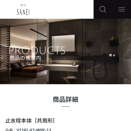
PRODUCTS
商品のご案内
商品詳細
止水栓本体［共用形］
品番：
V2261-X2-MDP-13