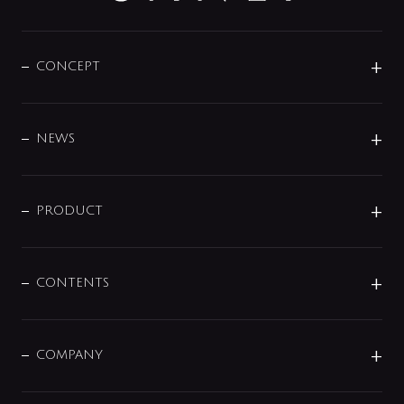
CONCEPT
BRAND
DESIGN
NEWS
ニュースリリース
商品に関して
PRODUCT
展示会
混合栓
企業情報
センサー・タッチ水栓
その他
CONTENTS
セットアイテム
MIZUBA（ミズバ）
予洗い水栓
プレパシュ＋
洗面器・手洗器
単水栓
COMPANY
みらいエコ住宅2026
事業について
シャワー
企業情報