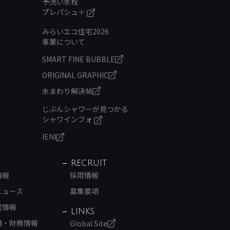
予洗い水栓
プレパシュ＋
みらいエコ住宅2026
事業について
SMART FINE BUBBLE
ORIGINAL GRAPHIC
水まわり解決帖
じぶんシャワーが見つかる
シャワインフォ
IENI
RECRUIT
情報
採用情報
ニュース
募集要項
営情報
LINKS
績・財務情報
Global Site