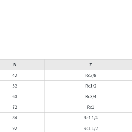
B
Z
42
Rc3/8
52
Rc1/2
60
Rc3/4
72
Rc1
84
Rc1 1/4
92
Rc1 1/2